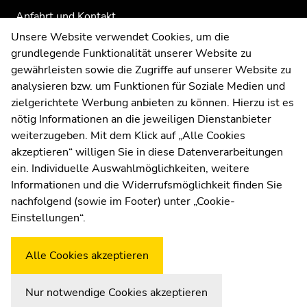
Anfahrt und Kontakt
Kommunikation und Öffentlichkeitsarbeit
Unsere Website verwendet Cookies, um die
grundlegende Funktionalität unserer Website zu
Moodle
gewährleisten sowie die Zugriffe auf unserer Website zu
UNIGRAZonline
analysieren bzw. um Funktionen für Soziale Medien und
Impressum
zielgerichtete Werbung anbieten zu können. Hierzu ist es
Datenschutzerklärung
nötig Informationen an die jeweiligen Dienstanbieter
Cookie-Einstellungen
weiterzugeben. Mit dem Klick auf „Alle Cookies
Barrierefreiheitserklärung
akzeptieren“ willigen Sie in diese Datenverarbeitungen
ein. Individuelle Auswahlmöglichkeiten, weitere
Informationen und die Widerrufsmöglichkeit finden Sie
nachfolgend (sowie im Footer) unter „Cookie-
Wetterstation
Uni Graz
Einstellungen“.
Alle Cookies akzeptieren
Nur notwendige Cookies akzeptieren