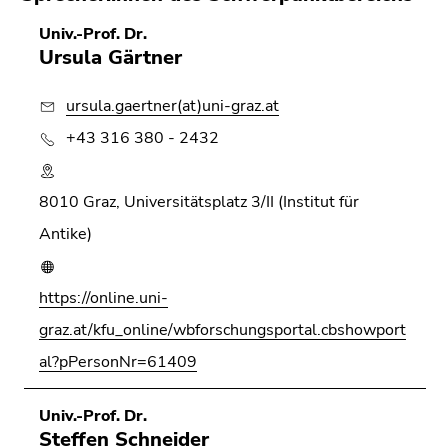
4)
Zu
Univ.-Prof. Dr.
den
Ursula Gärtner
Zusatzinformationen
(Zugriffstaste
ursula.gaertner(at)uni-graz.at
5)
+43 316 380 - 2432
Zu
den
Seiteneinstellungen
8010 Graz, Universitätsplatz 3/II (Institut für
(Benutzer/Sprache)
Antike)
(Zugriffstaste
8)
Zur
https://online.uni-
Suche
graz.at/kfu_online/wbforschungsportal.cbshowport
(Zugriffstaste
al?pPersonNr=61409
9)
Ende
Univ.-Prof. Dr.
dieses
Steffen Schneider