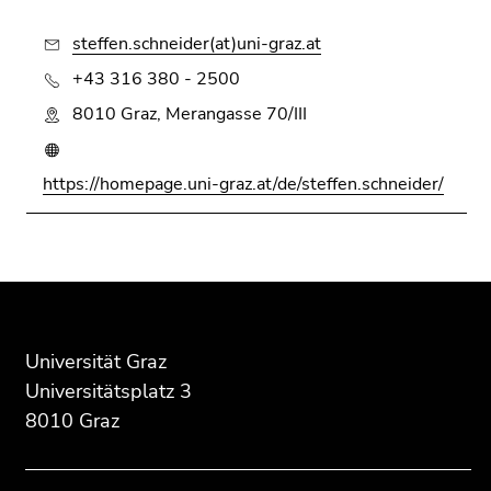
Seitenbereichs.
Zur
steffen.schneider(at)uni-graz.at
Übersicht
+43 316 380 - 2500
der
Seitenbereiche
8010 Graz, Merangasse 70/III
https://homepage.uni-graz.at/de/steffen.schneider/
Beginn
Ende
Ende
des
dieses
dieses
Seitenbereichs:
Seitenbereichs.
Seitenbereichs.
Zusatzinformationen:
Zur
Zur
Universität Graz
Übersicht
Übersicht
Universitätsplatz 3
der
der
8010 Graz
Seitenbereiche
Seitenbereiche