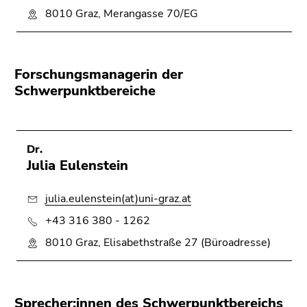
bestätigen
8010 Graz, Merangasse 70/EG
Sie diesen
Link.
Beginn
Zum
Forschungsmanagerin der
des
Inhalt
Schwerpunktbereiche
Seitenbereichs:
(Zugriffstaste
Seitenbereiche:
1)
Zur
Positionsanzeige
Dr.
(Zugriffstaste
Julia Eulenstein
2)
Zur
julia.eulenstein(at)uni-graz.at
Hauptnavigation
+43 316 380 - 1262
(Zugriffstaste
8010 Graz, Elisabethstraße 27 (Büroadresse)
3)
Zur
Unternavigation
(Zugriffstaste
Sprecher:innen des Schwerpunktbereichs